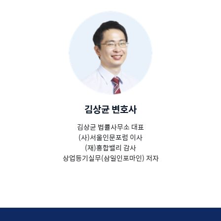
김상균 변호사
김상균 법률사무소 대표
(사)서울인문포럼 이사
(재)홍합밸리 감사
상업등기실무(삼일인포마인) 저자